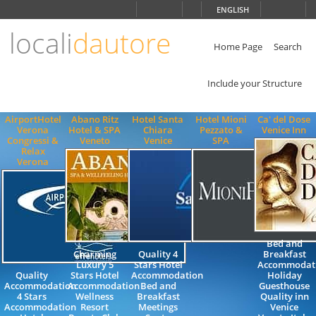
Choose
ENGLISH
language
locali
dautore
ITALIANO
ENGLISH
Home Page
Search
Include your Structure
AirportHotel
Abano Ritz
Hotel Santa
Hotel Mioni
Ca' del Dose
Verona
Hotel & SPA
Chiara
Pezzato &
Venice Inn
Congressi &
Veneto
Venice
SPA
Relax
Verona
Bed and
Charming
Quality 4
Breakfast
Luxury 5
Stars Hotel
Accommodat
Quality
Stars Hotel
Accommodation
Holiday
Accommodation
Accommodation
Bed and
Guesthouse
4 Stars
Wellness
Breakfast
Quality inn
Accommodation
Resort
Meetings
Venice